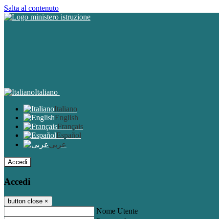
Salta al contenuto
Italiano
Italiano
English
Français
Español
عربى
Accedi
Accedi
button close
×
Nome Utente