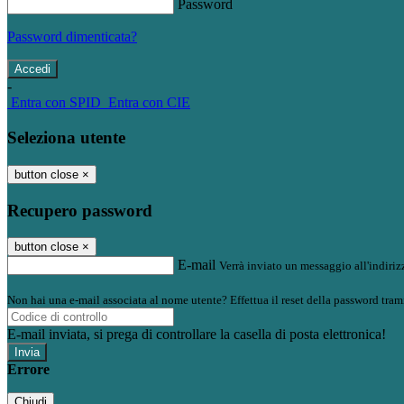
Password
Password dimenticata?
-
Entra con SPID
Entra con CIE
Seleziona utente
button close
×
Recupero password
button close
×
E-mail
Verrà inviato un messaggio all'indirizz
Non hai una e-mail associata al nome utente? Effettua il reset della password tram
E-mail inviata, si prega di controllare la casella di posta elettronica!
Errore
Chiudi