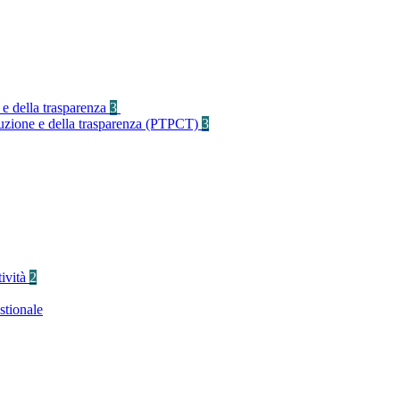
 e della trasparenza
3
rruzione e della trasparenza (PTPCT)
3
tività
2
stionale