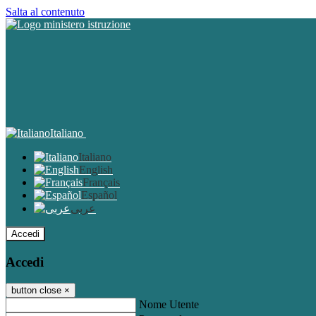
Salta al contenuto
Italiano
Italiano
English
Français
Español
عربى
Accedi
Accedi
button close
×
Nome Utente