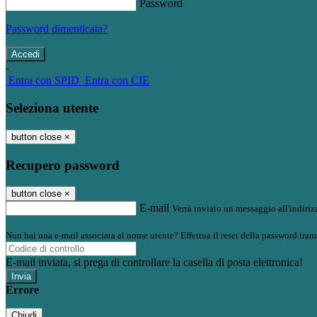
Password
Password dimenticata?
-
Entra con SPID
Entra con CIE
Seleziona utente
button close
×
Recupero password
button close
×
E-mail
Verrà inviato un messaggio all'indirizz
Non hai una e-mail associata al nome utente? Effettua il reset della password tram
E-mail inviata, si prega di controllare la casella di posta elettronica!
Errore
Chiudi