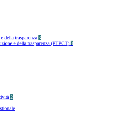
 e della trasparenza
3
rruzione e della trasparenza (PTPCT)
3
tività
2
stionale