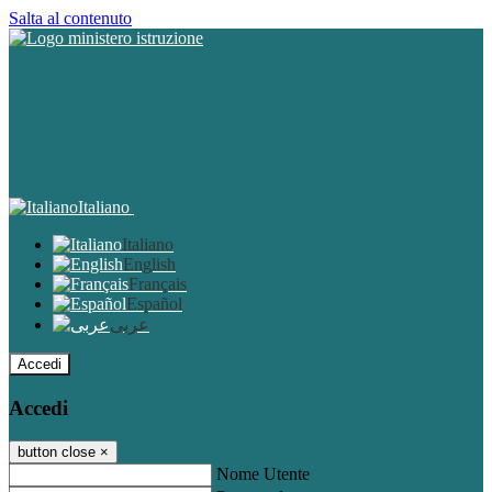
Salta al contenuto
Italiano
Italiano
English
Français
Español
عربى
Accedi
Accedi
button close
×
Nome Utente