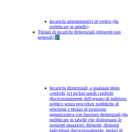
Incarichi amministrativi di vertice (da
pubblicare in tabelle)
Titolari di incarichi dirigenziali (dirigenti non
generali)
23
Incarichi dirigenziali, a qualsiasi titolo
conferiti, ivi inclusi quelli conferiti
discrezionalmente dall'organo di indirizzo
politico senza procedure pubbliche di
selezione e titolari di posizione
organizzativa con funzioni dirigenziali (da
pubblicare in tabelle che distinguano le
seguenti situazioni: dirigenti, dirigenti
individuati discrezionalmente, titolari di